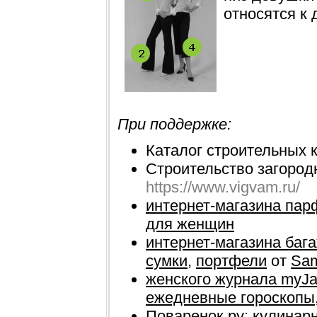
относятся к 
При поддержке:
Каталог строительных 
Строительство загород
https://www.vigvam.ru/
интернет-магазина па
для женщин
интернет-магазина баг
сумки
,
портфели
от
Sam
женского журнала myJa
ежедневные гороскопы
Поваренок.ру:
кулинар