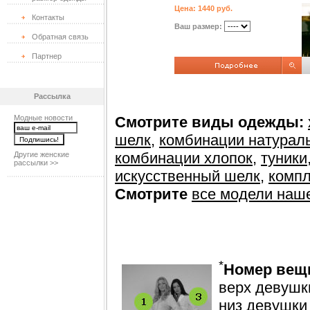
Цена: 1440 руб.
Контакты
Ваш размер:
Обратная связь
Партнер
Рассылка
Модные новости
Смотрите виды одежды:
шелк
,
комбинации натурал
комбинации хлопок
,
туники
Другие женские
рассылки >>
искусственный шелк
,
компл
Смотрите
все модели наш
*
Номер вещ
верх девушки
низ девушки